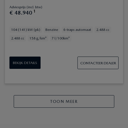
Adviesprijs (incl. btw)
1
€
48
.
940
104 (141) kW (pk)
Benzine
6-traps automaat
2.488 cc
2.488 cc
158 g/km*
7 l/100km*
BEKIJK DETAILS
CONTACTEER DEALER
TOON MEER