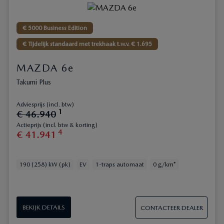
€ 5000 Business Edition
€ Tijdelijk standaard met trekhaak t.w.v. € 1.695
MAZDA 6e
Takumi Plus
Adviesprijs (incl. btw)
1
€
46
.
940
Actieprijs (incl. btw & korting)
4
€
41
.
941
190 (258) kW (pk)
EV
1-traps automaat
0 g/km*
BEKIJK DETAILS
CONTACTEER DEALER