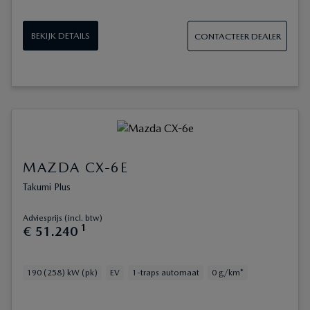
BEKIJK DETAILS
CONTACTEER DEALER
MAZDA CX-6E
Takumi Plus
Adviesprijs (incl. btw)
1
€
51
.
240
190 (258) kW (pk)
EV
1-traps automaat
0 g/km*