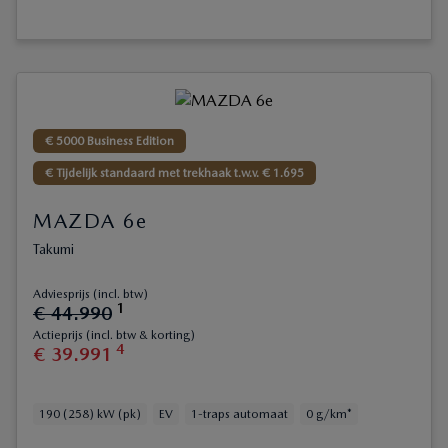
€ 5000 Business Edition
€ Tijdelijk standaard met trekhaak t.w.v. € 1.695
MAZDA 6e
Takumi
Adviesprijs (incl. btw)
1
€
44
.
990
Actieprijs (incl. btw & korting)
4
€
39
.
991
190 (258) kW (pk)
EV
1-traps automaat
0 g/km*