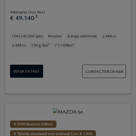
Adviesprijs (incl. btw)
1
€
49
.
140
104 (141) kW (pk)
Benzine
6-traps automaat
2.488 cc
2.488 cc
158 g/km*
7 l/100km*
BEKIJK DETAILS
CONTACTEER DEALER
€ 5000 Business Edition
€ Tijdelijk standaard met trekhaak t.w.v. € 1.695