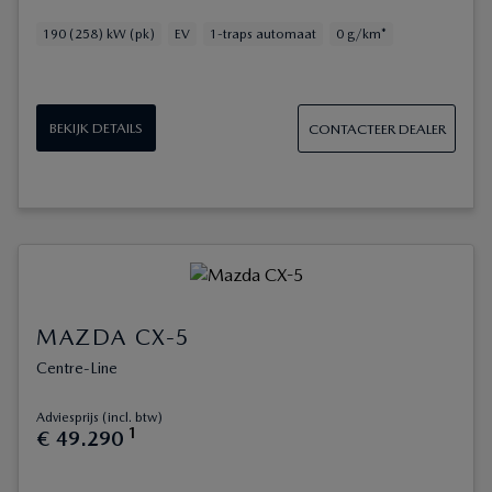
190 (258) kW (pk)
EV
1-traps automaat
0 g/km*
BEKIJK DETAILS
CONTACTEER DEALER
MAZDA CX-5
Centre-Line
Adviesprijs (incl. btw)
1
€
49
.
290