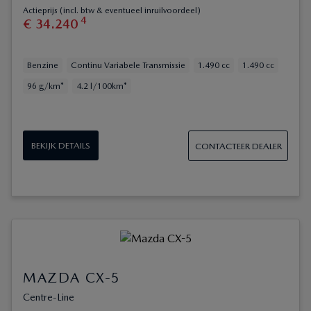
Actieprijs (incl. btw & eventueel inruilvoordeel)
4
€
34
.
240
Benzine
Continu Variabele Transmissie
1.490 cc
1.490 cc
96 g/km*
4.2 l/100km*
BEKIJK DETAILS
CONTACTEER DEALER
MAZDA CX-5
Centre-Line