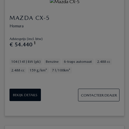
MAZDA CX-5
Homura
Adviesprijs (incl. btw)
1
€
54
.
440
104 (141) kW (pk)
Benzine
6-traps automaat
2.488 cc
2.488 cc
159 g/km*
7 l/100km*
BEKIJK DETAILS
CONTACTEER DEALER