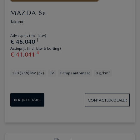
MAZDA 6e
Takumi
Adviesprijs (incl. btw)
1
€
46
.
040
Actieprijs (incl. btw & korting)
4
€
41
.
041
190 (258) kW (pk)
EV
1-traps automaat
0 g/km*
BEKIJK DETAILS
CONTACTEER DEALER