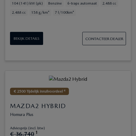
104 (141) kW (pk)
Benzine
6-traps automaat
2.488 cc
2.488 cc
158 g/km*
7 l/100km*
BEKIJK DETAILS
CONTACTEER DEALER
4
€ 2500 Tijdelijk inruilvoordeel
MAZDA2 HYBRID
Homura Plus
Adviesprijs (incl. btw)
1
€
36
.
740