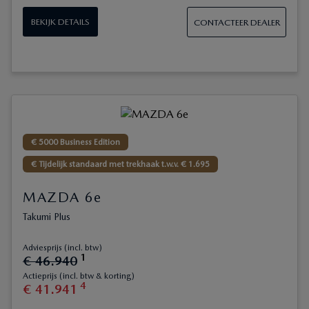
BEKIJK DETAILS
CONTACTEER DEALER
€ 5000 Business Edition
€ Tijdelijk standaard met trekhaak t.w.v. € 1.695
MAZDA 6e
Takumi Plus
Adviesprijs (incl. btw)
1
€
46
.
940
Actieprijs (incl. btw & korting)
4
€
41
.
941