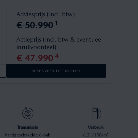
Adviesprijs (incl. btw)
1
€
50
.
990
Actieprijs (incl. btw & eventueel
inruilvoordeel)
4
€
47
.
990
RESERVEER DIT MODEL
Transmissie
Verbruik
handgeschakelde 6-bak
6.2 l/100km*