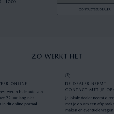
0 – 17:00
CONTACTEER DEALER
ZO WERKT HET
3
VEER ONLINE:
DE DEALER NEEMT
CONTACT MET JE OP
reserveren is de auto van
ze 72 uur lang niet
Je lokale dealer neemt direc
 in dit online portaal.
met je op om een afspraak 
maken en eventuele vragen 