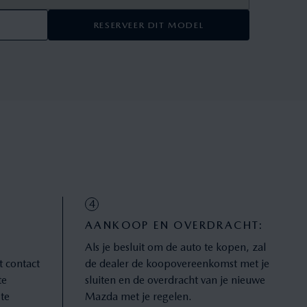
RESERVEER DIT MODEL
4
AANKOOP EN OVERDRACHT:
:
Als je besluit om de auto te kopen, zal
t contact
de dealer de koopovereenkomst met je
te
sluiten en de overdracht van je nieuwe
te
Mazda met je regelen.