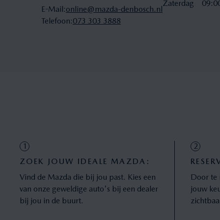
Zaterdag
09:0
E-Mail
:
online@mazda-denbosch.nl
Telefoon
:
073 303 3888
1
2
ZOEK JOUW IDEALE MAZDA:
RESER
Vind de Mazda die bij jou past. Kies een
Door te 
van onze geweldige auto's bij een dealer
jouw keu
bij jou in de buurt.
zichtbaar